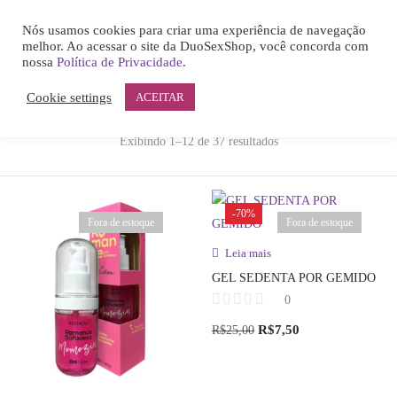
0
Nós usamos cookies para criar uma experiência de navegação
LOGIN
melhor. Ao acessar o site da DuoSexShop, você concorda com
nossa
Política de Privacidade
.
Filter & Sort
View:
Cookie settings
ACEITAR
Exibindo 1–12 de 37 resultados
Remember me
-70%
Fora de estoque
Fora de estoque
Leia mais
GEL SEDENTA POR GEMIDO
Lost password?
0
R$
7,50
R$
25,00