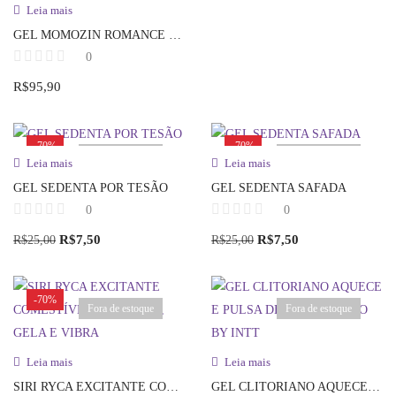
Leia mais
GEL MOMOZIN ROMANCE COM SAFADEZA
0
R$
95,90
-70%
-70%
Fora de estoque
Fora de estoque
Leia mais
Leia mais
GEL SEDENTA POR TESÃO
GEL SEDENTA SAFADA
0
0
R$
7,50
R$
7,50
R$
25,00
R$
25,00
-70%
Fora de estoque
Fora de estoque
Leia mais
Leia mais
SIRI RYCA EXCITANTE COMESTÍVEL ESQUENTA, GELA E VIBRA
GEL CLITORIANO AQUECE E PULSA DEBORAH SECCO BY INTT