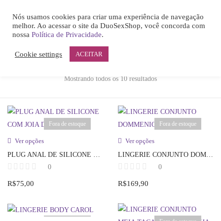
0
PLUG ANAL DE SILICONE COM JOIA DE CORAÇÃO
Nós usamos cookies para criar uma experiência de navegação
LOGIN
melhor. Ao acessar o site da DuoSexShop, você concorda com
nossa
Política de Privacidade
.
Filter & Sort
View:
Cookie settings
ACEITAR
Mostrando todos os 10 resultados
Remember me
Fora de estoque
Fora de estoque
Ver opções
Ver opções
PLUG ANAL DE SILICONE COM JOIA DE CORAÇÃO
LINGERIE CONJUNTO DOMMENIQUE
Lost password?
0
0
R$
75,00
R$
169,90