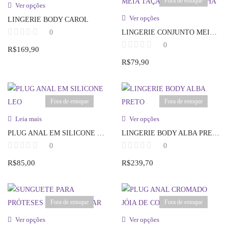
Fora de estoque
Fora de estoque
Ver opções
Ver opções
LINGERIE BODY CAROL
0
LINGERIE CONJUNTO MEIA TAÇA COM CALCINHA
0
R$
169,90
R$
79,90
Fora de estoque
Fora de estoque
Leia mais
Ver opções
PLUG ANAL EM SILICONE LEO
LINGERIE BODY ALBA PRETO
0
0
R$
85,00
R$
239,70
Fora de estoque
Fora de estoque
Ver opções
Ver opções