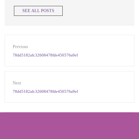
SEE ALL POSTS
Previous
78dd5182afc32608478fde450576a9ef
Next
78dd5182afc32608478fde450576a9ef