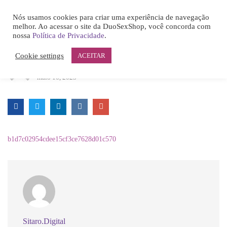
0
78DD5182AFC32608478FDE450576A9EF
Nós usamos cookies para criar uma experiência de navegação
LOGIN
melhor. Ao acessar o site da DuoSexShop, você concorda com
nossa
Política de Privacidade
.
78dd5182afc32608478fde450576a9ef
Cookie settings
ACEITAR
Sitaro.digital
maio 16, 2023
Remember me
b1d7c02954cdee15cf3ce7628d01c570
Lost password?
Sitaro.digital