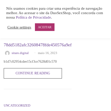
0
UNCATEGORIZED
Nós usamos cookies para criar uma experiência de navegação
LOGIN
melhor. Ao acessar o site da DuoSexShop, você concorda com
nossa
Política de Privacidade
.
Cookie settings
ACEITAR
UNCATEGORIZED
78dd5182afc32608478fde450576a9ef
maio 16, 2023
sitaro.digital
Remember me
b1d7c02954cdee15cf3ce7628d01c570
CONTINUE READING
Lost password?
UNCATEGORIZED