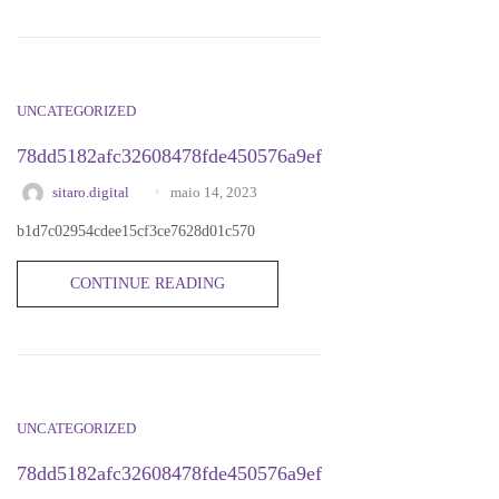
UNCATEGORIZED
78dd5182afc32608478fde450576a9ef
maio 14, 2023
sitaro.digital
b1d7c02954cdee15cf3ce7628d01c570
CONTINUE READING
UNCATEGORIZED
78dd5182afc32608478fde450576a9ef