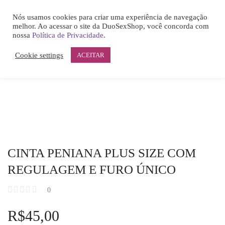
0
CINTA PENIANA PLUS SIZE COM REGULAGEM E FURO ÚNICO
Nós usamos cookies para criar uma experiência de navegação
LOGIN
melhor. Ao acessar o site da DuoSexShop, você concorda com
HOME
nossa
Política de Privacidade
.
ACCOUNT
Cookie settings
ACEITAR
SHARE
Remember me
CINTA PENIANA PLUS SIZE COM
REGULAGEM E FURO ÚNICO
Lost password?
0
R$
45,00