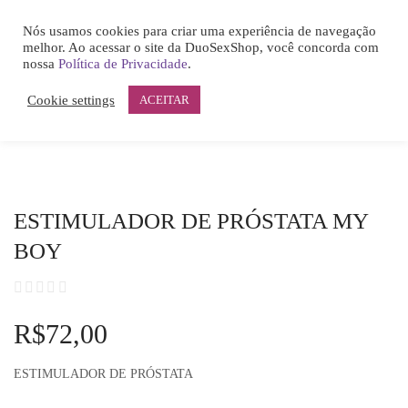
0
ESTIMULADOR DE PRÓSTATA MY BOY
Nós usamos cookies para criar uma experiência de navegação
LOGIN
melhor. Ao acessar o site da DuoSexShop, você concorda com
HOME
nossa
Política de Privacidade
.
ACCOUNT
Cookie settings
ACEITAR
SHARE
Remember me
ESTIMULADOR DE PRÓSTATA MY
BOY
Lost password?
R$
72,00
ESTIMULADOR DE PRÓSTATA